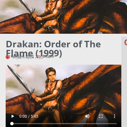
Drakan: Order of The
Flame (1999)
10 ноября, 2012
Видео
Игры
,
Старые игры