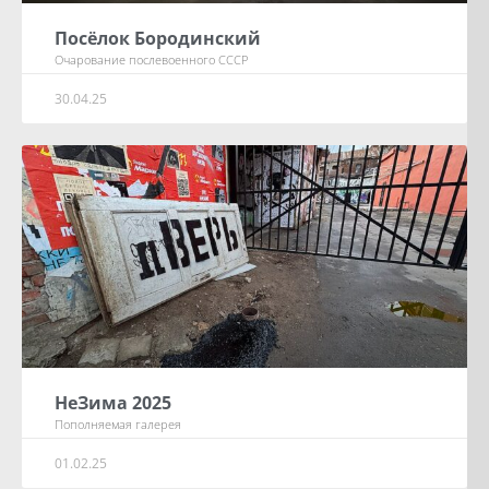
Посёлок Бородинский
Очарование послевоенного СССР
30.04.25
НеЗима 2025
Пополняемая галерея
01.02.25