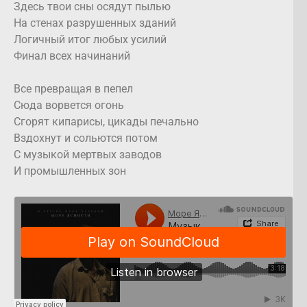
Здесь твои сны осядут пылью
На стенах разрушенных зданий
Логичный итог любых усилий
Финал всех начинаний
Все превращая в пепел
Сюда ворвется огонь
Сгорят кипарисы, цикады печально
Вздохнут и сольются потом
С музыкой мертвых заводов
И промышленных зон