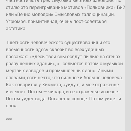
частности есть трек «Музыка мертвых заводов». По
стилю это переигрывание мотивов «Полковника» Би2
или «Вечно молодой» Смысловых галлюцинаций.
Угрюмая, примитивная, очень пост-советская
эстетика.
Тщетность человеческого существования и его
временность здесь сквозит во всех удачных
пассажах: «Здесь твои сны осядут пылью на стенах
разрушенных зданий», «…сольются потом с музыкой
мертвых заводов и промышленных зон». Иными
словами, есть нечто, что сильнее и больше человека.
Как говорится у Хикмета, «уйду я, и мое отраженье
исчезнет. Потом — чинара, и ее отраженье исчезнет.
Потом уйдет вода. Останется солнце. Потом уйдет и
оно».
***