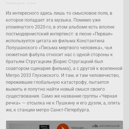
Черная речка
·
Страх
Из интересного здесь лишь то смысловое поле, в
которое попадает эта музыка. Помимо уже
упомянутого 2020-го, в этом альбоме есть вполне
постмодернистский интертекст: в песне «Первая»
используется цитата из фильма Константина
Лопушанского «Письма мертвого человека», чья
сюжетная фабула относит нас с одной стороны к
братьям Стругацким (Борис Стругацкий был
соавтором сценария фильма), а с другой к вселенной
Метро 2033 Глуховского. И там, и там человечество,
пережившее глобальную катастрофу, пытается
выжить и попутно найти новый смысл своего
существования. Само же название группы «Черная
речка» — отсылка не к Пушкину и его дуэли, а, опять
же, к станции метро Санкт-Петербурга.