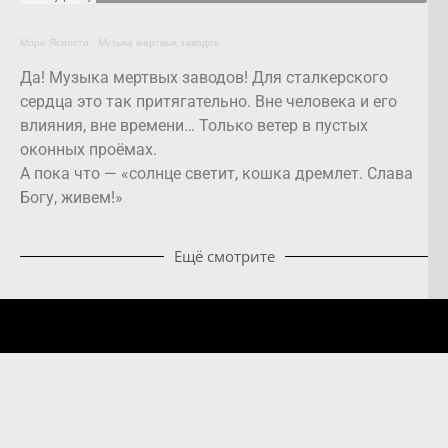
Море Ясности
·
Музыка мертвых заводов
Да! Музыка мертвых заводов! Для сталкерского
сердца это так притягательно. Вне человека и его
влияния, вне времени… Только ветер в пустых
оконных проёмах.
А пока что — «солнце светит, кошка дремлет. Слава
Богу, живем!»
Ещё смотрите