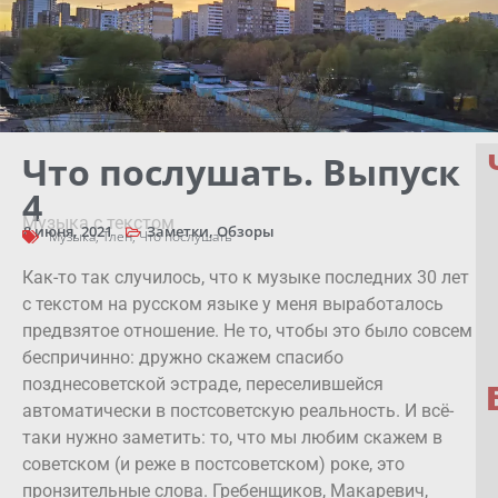
Что послушать. Выпуск
4
Музыка с текстом
8 июня, 2021
Заметки
,
Обзоры
Музыка
,
Тлен
,
Что послушать
Как-то так случилось, что к музыке последних 30 лет
с текстом на русском языке у меня выработалось
предвзятое отношение. Не то, чтобы это было совсем
беспричинно: дружно скажем спасибо
позднесоветской эстраде, переселившейся
автоматически в постсоветскую реальность. И всё-
таки нужно заметить: то, что мы любим скажем в
советском (и реже в постсоветском) роке, это
пронзительные слова. Гребенщиков, Макаревич,