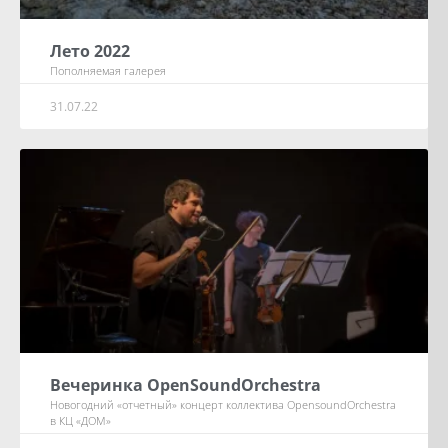
Лето 2022
Пополняемая галерея
31.07.22
Вечеринка OpenSoundOrchestra
Новогодний «отчетный» концерт коллектива OpensoundOrchestra
в КЦ «ДОМ»